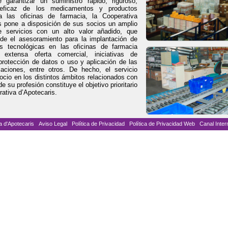
garantizar un suministro rápido, riguroso,
eficaz de los medicamentos y productos
 a las oficinas de farmacia, la Cooperativa
s pone a disposición de sus socios un amplio
e servicios con un alto valor añadido, que
sde el asesoramiento para la implantación de
as tecnológicas en las oficinas de farmacia
extensa oferta comercial, iniciativas de
protección de datos o uso y aplicación de las
caciones, entre otros. De hecho, el servicio
socio en los distintos ámbitos relacionados con
 de su profesión constituye el objetivo prioritario
rativa d’Apotecaris.
a d'Apotecaris
Aviso Legal
Política de Privacidad
Política de Privacidad Web
Canal Inter