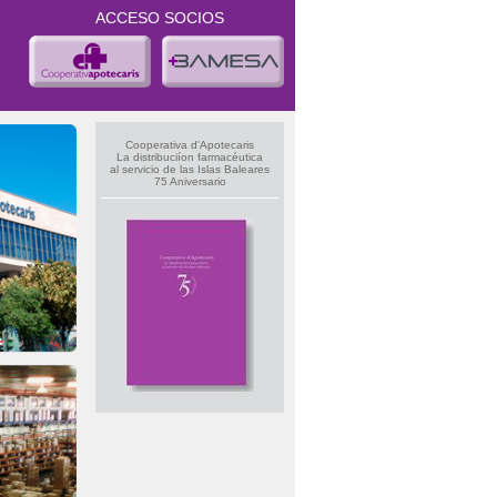
ACCESO SOCIOS
Cooperativa d'Apotecaris
La distribuciíon farmacéutica
al servicio de las Islas Baleares
75 Aniversario