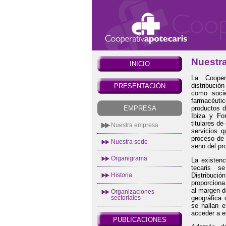
Nuestr
INICIO
La Cooper
distribució
PRESENTACIÓN
como socie
farmacéuti
productos d
EMPRESA
Ibiza y Fo
titulares de
Nuestra empresa
servicios 
proceso de 
Nuestra sede
seno del pr
Organigrama
La existenc
tecaris s
Distribució
Historia
proporciona
al margen d
Organizaciones
geográfica 
sectoriales
se hallan e
acceder a e
PUBLICACIONES