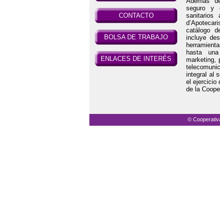
Además de 
seguro y 
CONTACTO
sanitarios
d’Apotecari
catálogo d
BOLSA DE TRABAJO
incluye de
herramient
hasta una 
ENLACES DE INTERÉS
marketing, 
telecomuni
integral al 
el ejercicio
de la Coope
© Cooperativ