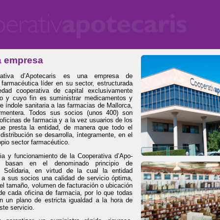
a empresa
ativa d’Apotecaris es una empresa de
n farmacéutica líder en su sector, estructurada
dad cooperativa de capital exclusivamente
co y cuyo fin es suministrar medicamentos y
e índole sanitaria a las farmacias de Mallorca,
rmentera. Todos sus socios (unos 400) son
 oficinas de farmacia y a la vez usuarios de los
que presta la entidad, de manera que todo el
distribución se desarrolla, íntegramente, en el
opio sector farmacéutico.
ia y funcionamiento de la Cooperativa d’Apo­
e basan en el denominado principio de
n Solidaria, en virtud de la cual la entidad
 a sus socios una calidad de servicio óptima,
el tamaño, volumen de facturación o ubicación
de cada oficina de farmacia, por lo que todas
n un plano de estricta igualdad a la hora de
ste servicio.