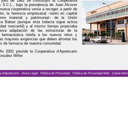
julio de 1982 se constituyó la Cooperativa
s S.C.L., bajo la presidencia de Joan Alcover
nueva cooperativa venía a recoger, a partir de
o, la herencia empresarial –tanto en capital
mo material y patrimonial– de la Unión
ca Balear (aunque ésta todavía sigue activa
dad mercantil) y al mismo tiempo propiciaba
siva adaptación de las estructuras de la
ón farmacéutica isleña a los nuevos retos y
as mayores exigencias que deben afrontar los
es de farmacia de nuestra comunidad.
ño 2002 preside la Cooperativa d’Apotecaris
onzález Miñor.
a d'Apotecaris
Aviso Legal
Política de Privacidad
Política de Privacidad Web
Canal Inter