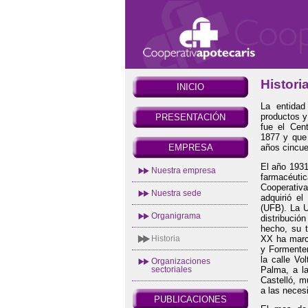
Histori
INICIO
La entidad
productos y
PRESENTACIÓN
fue el Cen
1877 y que 
años cincue
EMPRESA
El año 1931
Nuestra empresa
farmacéuti
Cooperativ
Nuestra sede
adquirió e
(UFB). La U
Organigrama
distribuci
hecho, su t
XX ha marca
Historia
y Formenter
la calle Vo
Organizaciones
Palma, a la
sectoriales
Castelló, 
a las neces
PUBLICACIONES