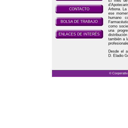
El mes de 
d’Apotecari
CONTACTO
Arbona. La 
ese moment
humano co
BOLSA DE TRABAJO
Farmacéuti
como socie
una progre
ENLACES DE INTERÉS
distribuci
también a l
profesional
Desde el a
D. Eladio G
© Cooperativ