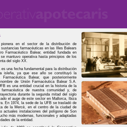
a
 pionera en el sector de la distribución de
 sustancias farmacéuticas en las Illes Balears
tro Farmacéutico Balear, entidad fundada en
se mantuvo operativa hasta principios de los
nta del siglo XX.
 es una fecha fundamental para la distribución
ca isleña, ya que ese año se constituyó la
a Farmacéutica Balear, que posteriormente
l nombre de Unión Farmacéutica Balear S.A.
FB es una entidad crucial en la historia de la
ón farmacéutica de nuestra comunidad y, de
rayectoria durante la segunda mitad del siglo
do el auge de este sector en Mallorca, Ibiza
a. En 1974, la sede de la UFB se trasladó de
lta de la Mercè, en el centro de la ciudad de
s actuales instalaciones del polígono de Son
mucho más modernas, funcionales y adaptadas
idades de la entidad.